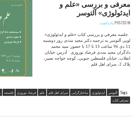
معرفی و بررسی «علم و
ایدئولوژی» آلتوسر
POSTED IN
یادداشت
جلسه معرفی و بررسی کتاب «علم و ایدئولوژی»
لویی آلتوسر به ترجمه دکتر مجید مددی روز دوشنبه
11 دی 96 ساعت 15 تا 17 با حضور: سید محمد
دادگران مجید مددی فرشاد نوروزی آدرس: خیابان
انقلاب، خیابان فلسطین جنوبی، کوچه خواجه نصیر،
پلاک 2، سرای اهل قلم
Tags:
آلتوسر
ایدئولوژی
ساختارگرایی
سرای اهل قلم
علم
فرشاد نوروزی
فلسفه
م
معرفی کتاب