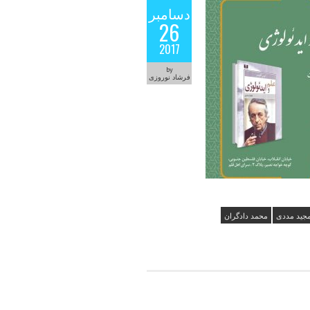
دسامبر
26
2017
by
فرشاد نوروزی
جید مددی
محمد دادگران