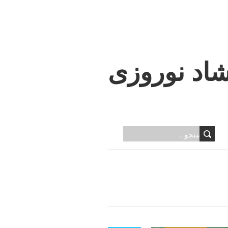
اد نوروزی
جستجو
برای: