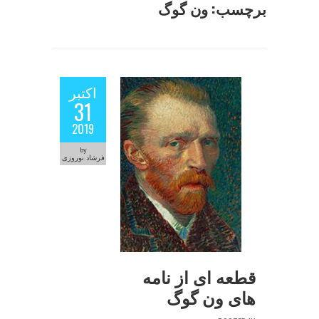
برچسب:
ون گوگ
اکتبر
31
2019
by
فرشاد نوروزی
قطعه ای از نامه
های ون گوگ